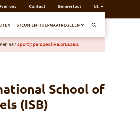
Over ons
Contact
Beheertool
NL
EITEN
STEUN EN HULPMAATREGELEN
delen aan
sport@perspective.brussels
national School of
els (ISB)