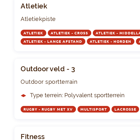
Atletiek
Atletiekpiste
ATLETIEK
ATLETIEK - CROSS
ATLETIEK - MIDDEL
ATLETIEK - LANGE AFSTAND
ATLETIEK - HORDEN
Outdoor veld - 3
Outdoor sportterrain
Type terrein: Polyvalent sportterrein
RUGBY - RUGBY MET XV
MULTISPORT
LACROSSE
Fitness