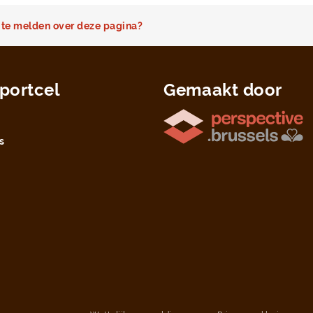
te melden over deze pagina?
portcel
Gemaakt door
s