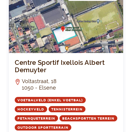
Cen
Centre Sportif Ixellois Albert
Demuyter
Voltastraat, 18
1050 - Elsene
VOETBALVELD (ENKEL VOETBAL)
HOCKEYVELD
TENNISTERREIN
PETANQUETERREIN
BEACHSPORTTEN TERREIN
OUTDOOR SPORTTERRAIN