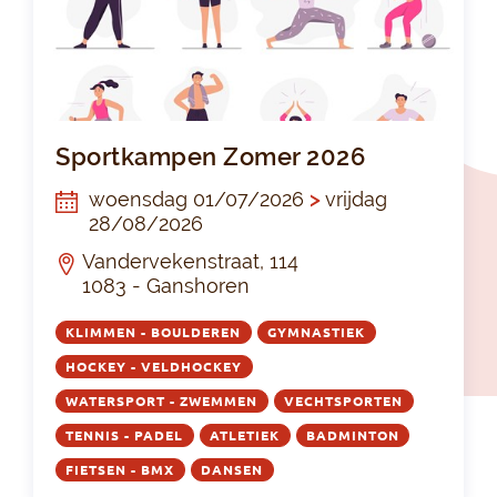
Sp
Sportkampen Zomer 2026
woensdag 01/07/2026
>
vrijdag
28/08/2026
Vandervekenstraat, 114
1083 - Ganshoren
KLIMMEN - BOULDEREN
GYMNASTIEK
HOCKEY - VELDHOCKEY
WATERSPORT - ZWEMMEN
VECHTSPORTEN
TENNIS - PADEL
ATLETIEK
BADMINTON
FIETSEN - BMX
DANSEN