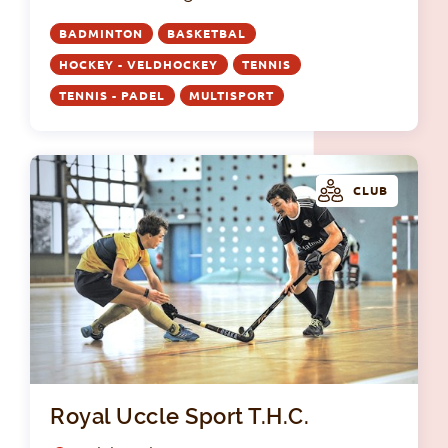
BADMINTON
BASKETBAL
HOCKEY - VELDHOCKEY
TENNIS
TENNIS - PADEL
MULTISPORT
CLUB
Roy
Royal Uccle Sport T.H.C.