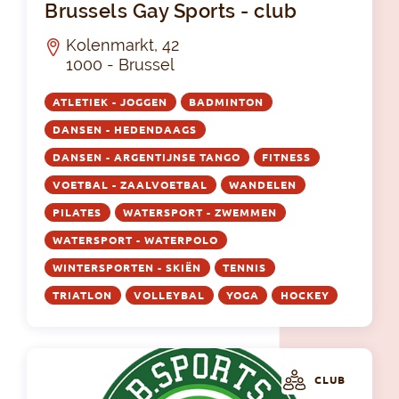
Brussels Gay Sports - club
Kolenmarkt, 42
1000 - Brussel
ATLETIEK - JOGGEN
BADMINTON
DANSEN - HEDENDAAGS
DANSEN - ARGENTIJNSE TANGO
FITNESS
VOETBAL - ZAALVOETBAL
WANDELEN
PILATES
WATERSPORT - ZWEMMEN
WATERSPORT - WATERPOLO
WINTERSPORTEN - SKIËN
TENNIS
TRIATLON
VOLLEYBAL
YOGA
HOCKEY
CLUB