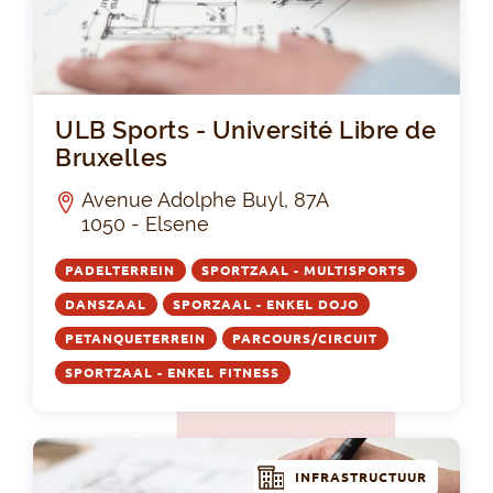
ULB
ULB Sports - Université Libre de
Bruxelles
Avenue Adolphe Buyl, 87A
1050 - Elsene
PADELTERREIN
SPORTZAAL - MULTISPORTS
DANSZAAL
SPORZAAL - ENKEL DOJO
PETANQUETERREIN
PARCOURS/CIRCUIT
SPORTZAAL - ENKEL FITNESS
INFRASTRUCTUUR