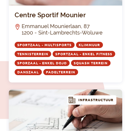
Cen
Centre Sportif Mounier
Emmanuel Mounierlaan, 87
1200 - Sint-Lambrechts-Woluwe
SPORTZAAL - MULTISPORTS
KLIMMUUR
TENNISTERREIN
SPORTZAAL - ENKEL FITNESS
SPORZAAL - ENKEL DOJO
SQUASH TERREIN
DANSZAAL
PADELTERREIN
INFRASTRUCTUUR