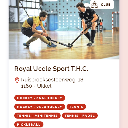
CLUB
Roy
Royal Uccle Sport T.H.C.
Ruisbroeksesteenweg, 18
1180 - Ukkel
HOCKEY - ZAALHOCKEY
HOCKEY - VELDHOCKEY
TENNIS
TENNIS - MINITENNIS
TENNIS - PADEL
PICKLEBALL