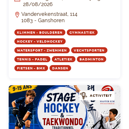
28/08/2026
Vandervekenstraat, 114
1083 - Ganshoren
KLIMMEN - BOULDEREN
GYMNASTIEK
HOCKEY - VELDHOCKEY
WATERSPORT - ZWEMMEN
VECHTSPORTEN
TENNIS - PADEL
ATLETIEK
BADMINTON
FIETSEN - BMX
DANSEN
ACTIVITEIT