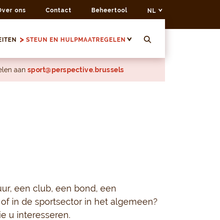
Over ons
Contact
Beheertool
NL
EITEN
STEUN EN HULPMAATREGELEN
delen aan
sport@perspective.brussels
tuur, een club, een bond, een
 of in de sportsector in het algemeen?
ie u interesseren.