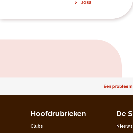
JOBS
Een probleem 
Hoofdrubrieken
De S
Clubs
Nieuws