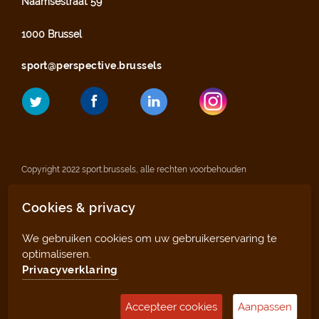
Naamsestraat 59
1000 Brussel
sport@perspective.brussels
Copyright 2022 sport.brussels, alle rechten voorbehouden
Cookies & privacy
Wettelijke vermeldingen
We gebruiken cookies om uw gebruikerservaring te
Privacyverklaring
optimaliseren.
Privacyverklaring
Sitemap
Accepteer cookies
Aanpassen
Beheertool (voor clubs en infrastructuren)