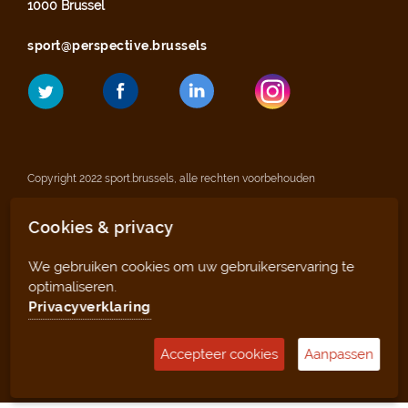
1000 Brussel
sport@perspective.brussels
Copyright 2022 sport.brussels, alle rechten voorbehouden
Cookies & privacy
Wettelijke vermeldingen
We gebruiken cookies om uw gebruikerservaring te
Privacyverklaring
optimaliseren.
Privacyverklaring
Sitemap
Accepteer cookies
Aanpassen
Beheertool (voor clubs en infrastructuren)