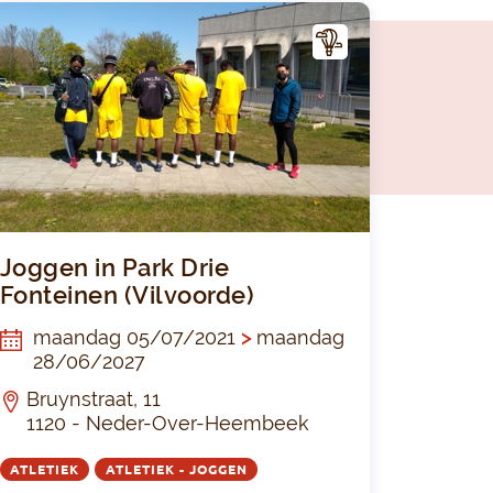
A
CTIV
ITEI
T
ruxelles
n in Park Tour & Taxis
Joggen in Pa
Joggen in Park Drie
Fonteinen (Vilvoorde)
maandag 05/07/2021
>
maandag
28/06/2027
Bruynstraat, 11
1120 - Neder-Over-Heembeek
ATLETIEK
ATLETIEK - JOGGEN