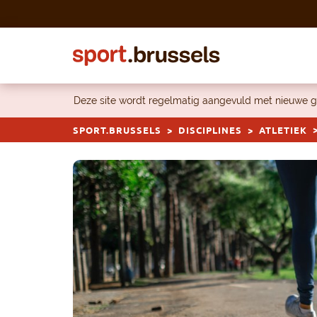
Skip to content
Deze site wordt regelmatig aangevuld met nieuwe g
SPORT.BRUSSELS
DISCIPLINES
ATLETIEK