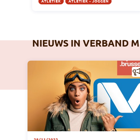
ATLETIEK
ATLETIEK - JOGGEN
NIEUWS IN VERBAND ME
IEU
WS
28/11/2022