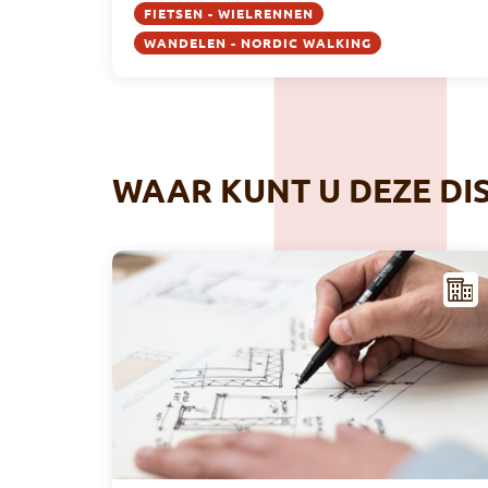
FIETSEN - WIELRENNEN
WANDELEN - NORDIC WALKING
WAAR KUNT U DEZE DI
NFR
AST
RUC
TUU
R