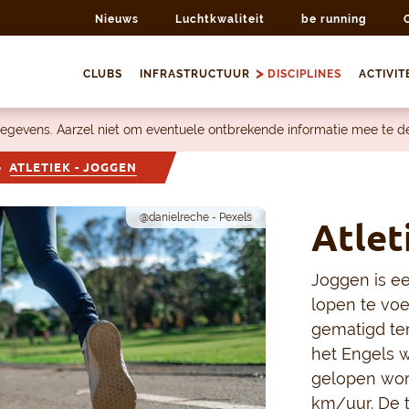
Nieuws
Luchtkwaliteit
be running
CLUBS
INFRASTRUCTUUR
DISCIPLINES
ACTIVIT
egevens. Aarzel niet om eventuele ontbrekende informatie mee te 
ATLETIEK - JOGGEN
@danielreche - Pexels
Atlet
Joggen is een
lopen te voe
gematigd tem
het Engels w
gelopen wor
km/uur. De t