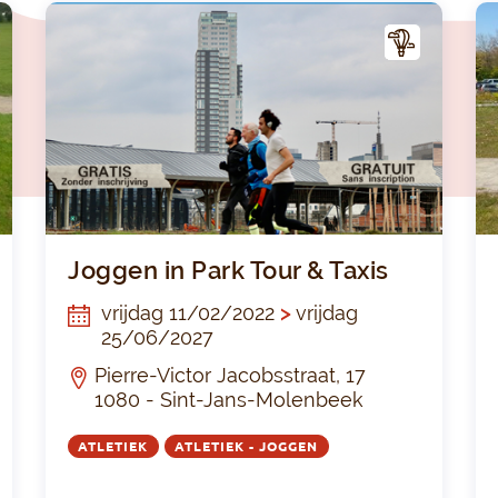
A
A
CTIV
ITEI
T
Joggen in het Dudenpark met Les Gazelles de B
Jogge
Joggen in Park Tour & Taxis
vrijdag 11/02/2022
>
vrijdag
25/06/2027
Pierre-Victor Jacobsstraat, 17
1080 - Sint-Jans-Molenbeek
ATLETIEK
ATLETIEK - JOGGEN