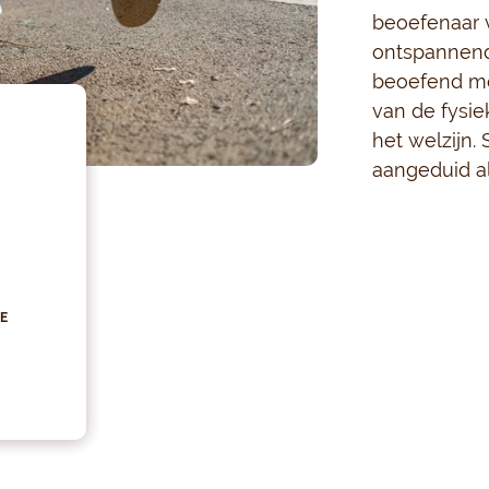
beoefenaar v
ontspannende
beoefend me
van de fysiek
het welzijn.
aangeduid a
E