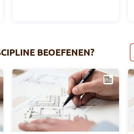
SCIPLINE BEOEFENEN?
I
I
NFR
AST
RUC
TUU
R