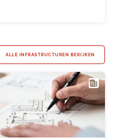
ALLE INFRASTRUCTUREN BEKIJKEN
I
NFR
AST
RUC
TUU
R