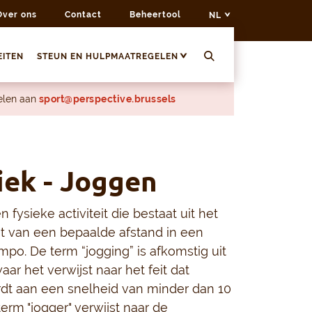
Over ons
Contact
Beheertool
NL
EITEN
STEUN EN HULPMAATREGELEN
delen aan
sport@perspective.brussels
iek - Joggen
 fysieke activiteit die bestaat uit het
t van een bepaalde afstand in een
po. De term “jogging” is afkomstig uit
aar het verwijst naar het feit dat
dt aan een snelheid van minder dan 10
erm "jogger" verwijst naar de