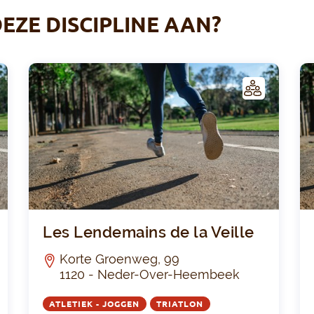
EZE DISCIPLINE AAN?
C
C
LUB
L'Enjambée
Les L
Les Lendemains de la Veille
Korte Groenweg, 99
1120 - Neder-Over-Heembeek
ATLETIEK - JOGGEN
TRIATLON