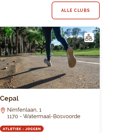
ALLE CLUBS
C
LUB
endemains de la Veille
Cepal
Cepal
Nimfenlaan, 1
1170 - Watermaal-Bosvoorde
ATLETIEK - JOGGEN