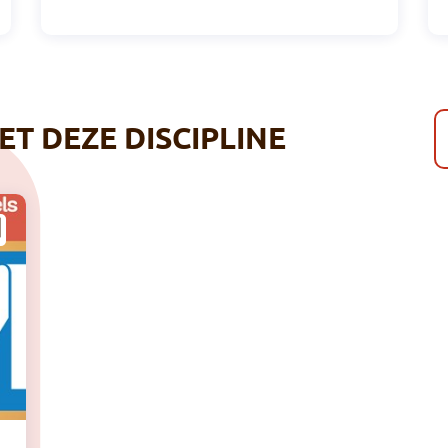
T DEZE DISCIPLINE
N
8 trendy sporten deze winter in Brussel