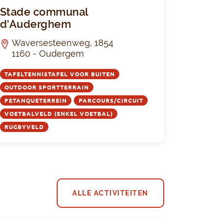
Roi Baudouin
Stade comm
Stade communal
d'Auderghem
Waversesteenweg, 1854
1160 - Oudergem
TAFELTENNISTAFEL VOOR BUITEN
OUTDOOR SPORTTERRAIN
PETANQUETERREIN
PARCOURS/CIRCUIT
VOETBALVELD (ENKEL VOETBAL)
RUGBYVELD
ALLE ACTIVITEITEN