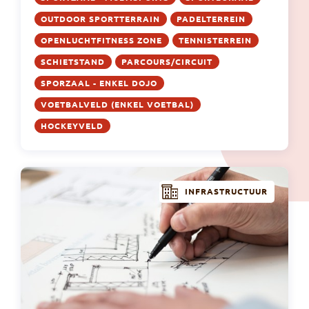
OUTDOOR SPORTTERRAIN
PADELTERREIN
OPENLUCHTFITNESS ZONE
TENNISTERREIN
SCHIETSTAND
PARCOURS/CIRCUIT
SPORZAAL - ENKEL DOJO
VOETBALVELD (ENKEL VOETBAL)
HOCKEYVELD
INFRASTRUCTUUR