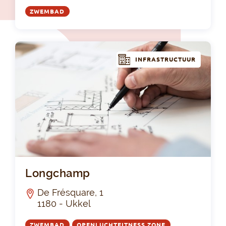
ZWEMBAD
INFRASTRUCTUUR
Lo
Longchamp
De Frésquare, 1
1180 - Ukkel
ZWEMBAD
OPENLUCHTFITNESS ZONE