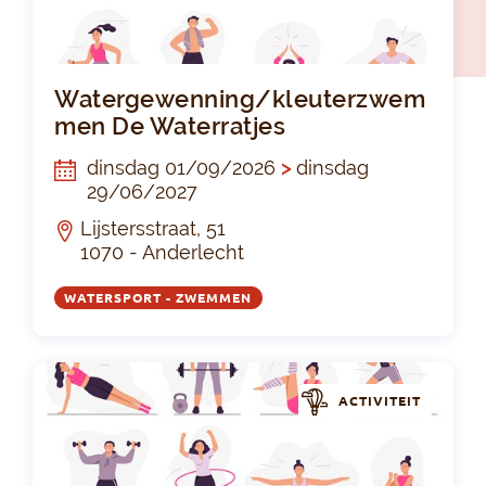
Wa
Watergewenning/kleuterzwem
men De Waterratjes
dinsdag 01/09/2026
>
dinsdag
29/06/2027
Lijstersstraat, 51
1070 - Anderlecht
WATERSPORT - ZWEMMEN
ACTIVITEIT