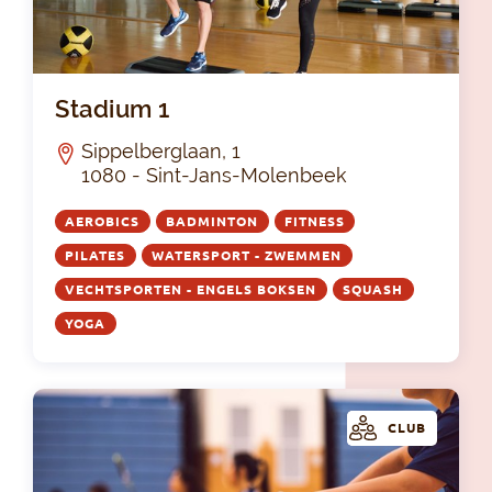
Sta
Stadium 1
Sippelberglaan, 1
1080 - Sint-Jans-Molenbeek
AEROBICS
BADMINTON
FITNESS
PILATES
WATERSPORT - ZWEMMEN
VECHTSPORTEN - ENGELS BOKSEN
SQUASH
YOGA
CLUB