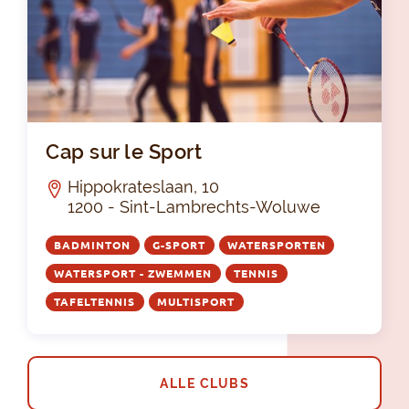
Cap
Cap sur le Sport
Hippokrateslaan, 10
1200 - Sint-Lambrechts-Woluwe
BADMINTON
G-SPORT
WATERSPORTEN
WATERSPORT - ZWEMMEN
TENNIS
TAFELTENNIS
MULTISPORT
ALLE CLUBS