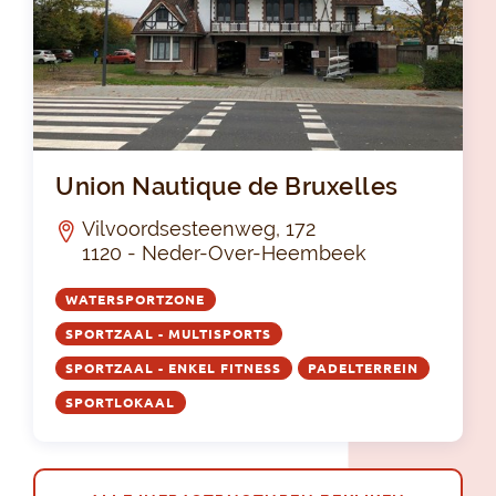
Uni
Union Nautique de Bruxelles
Vilvoordsesteenweg, 172
1120 - Neder-Over-Heembeek
WATERSPORTZONE
SPORTZAAL - MULTISPORTS
SPORTZAAL - ENKEL FITNESS
PADELTERREIN
SPORTLOKAAL