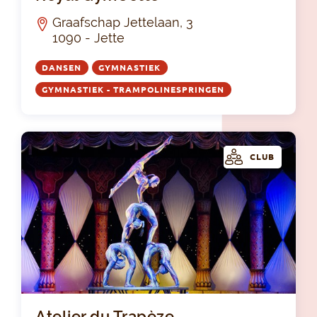
Graafschap Jettelaan, 3
1090 - Jette
DANSEN
GYMNASTIEK
GYMNASTIEK - TRAMPOLINESPRINGEN
CLUB
Ate
Atelier du Trapèze