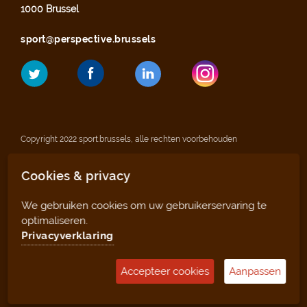
1000 Brussel
sport@perspective.brussels
Copyright 2022 sport.brussels, alle rechten voorbehouden
Cookies & privacy
Wettelijke vermeldingen
We gebruiken cookies om uw gebruikerservaring te
Privacyverklaring
optimaliseren.
Privacyverklaring
Sitemap
Accepteer cookies
Aanpassen
Beheertool (voor clubs en infrastructuren)