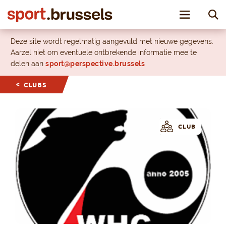
Toggle nav
Deze site wordt regelmatig aangevuld met nieuwe gegevens.
Aarzel niet om eventuele ontbrekende informatie mee te
delen aan
sport@perspective.brussels
CLUBS
CLUB