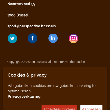
Naamsestraat 59
1000 Brussel
sport@perspective.brussels
Copyright 2022 sport.brussels, alle rechten voorbehouden
Cookies & privacy
Wettelijke vermeldingen
We gebruiken cookies om uw gebruikerservaring te
Privacyverklaring
optimaliseren.
Privacyverklaring
Sitemap
Accepteer cookies
Aanpassen