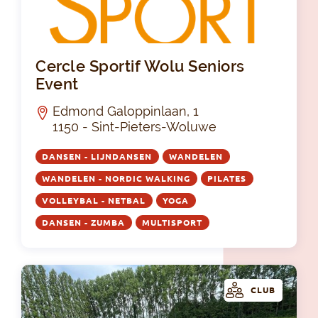
Cer
Cercle Sportif Wolu Seniors
Event
Edmond Galoppinlaan, 1
1150 - Sint-Pieters-Woluwe
DANSEN - LIJNDANSEN
WANDELEN
WANDELEN - NORDIC WALKING
PILATES
VOLLEYBAL - NETBAL
YOGA
DANSEN - ZUMBA
MULTISPORT
CLUB