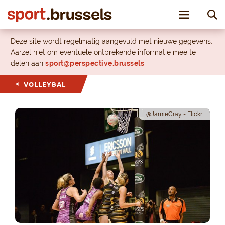
Toggle nav
Deze site wordt regelmatig aangevuld met nieuwe gegevens.
Aarzel niet om eventuele ontbrekende informatie mee te
delen aan
sport@perspective.brussels
VOLLEYBAL
@JamieGray - Flickr