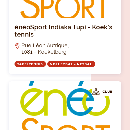
éné
énéoSport Indiaka Tupi - Koek's
tennis
Rue Léon Autrique,
1081 - Koekelberg
TAFELTENNIS
VOLLEYBAL - NETBAL
CLUB