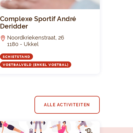
e sportif Victoria
Complexe Sp
Complexe Sportif André
Deridder
Noordkriekenstraat, 26
1180 - Ukkel
SCHIETSTAND
VOETBALVELD (ENKEL VOETBAL)
ALLE ACTIVITEITEN
A