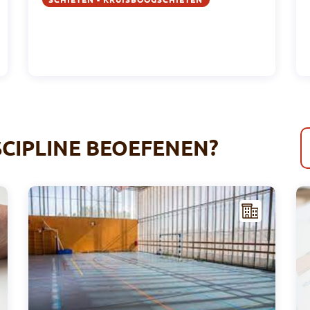
SCIPLINE BEOEFENEN?
I
I
NFR
AST
RUC
TUU
R