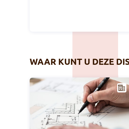
WAAR KUNT U DEZE DI
NFR
AST
RUC
TUU
R