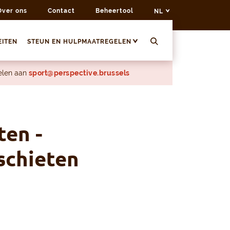
Over ons
Contact
Beheertool
NL
EITEN
STEUN EN HULPMAATREGELEN
delen aan
sport@perspective.brussels
ten -
schieten