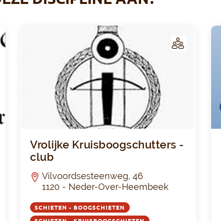
C
C
LUB
Koninklijke en Keizerlijke Gilde St-Sebastiaan -
Vroli
Vrolijke Kruisboogschutters -
club
Vilvoordsesteenweg, 46
1120 - Neder-Over-Heembeek
SCHIETEN - BOOGSCHIETEN
SCHIETEN - KRUISBOOGSCHIETEN