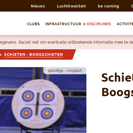
Nieuws
Luchtkwaliteit
be running
CLUBS
INFRASTRUCTUUR
DISCIPLINES
ACTIVIT
egevens. Aarzel niet om eventuele ontbrekende informatie mee te 
SCHIETEN - BOOGSCHIETEN
@alx2bgx - Unsplash
Schie
Boog