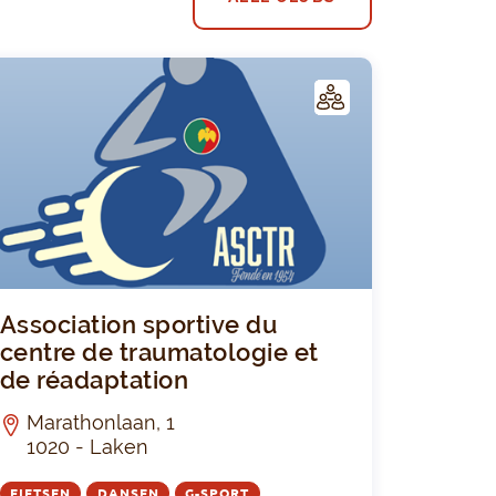
C
LUB
 club
jke Kruisboogschutters - club
Association 
Association sportive du
centre de traumatologie et
de réadaptation
Marathonlaan, 1
1020 - Laken
FIETSEN
DANSEN
G-SPORT