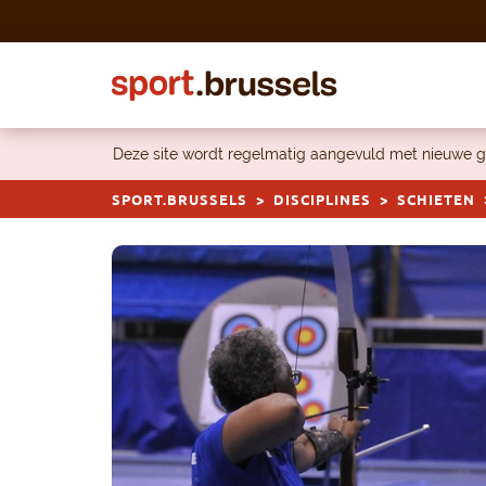
Skip to content
Deze site wordt regelmatig aangevuld met nieuwe g
SPORT.BRUSSELS
DISCIPLINES
SCHIETEN