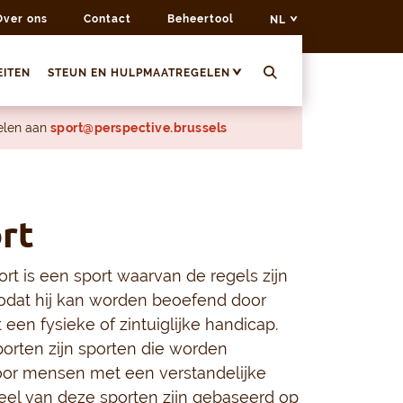
Over ons
Contact
Beheertool
NL
EITEN
STEUN EN HULPMAATREGELEN
delen aan
sport@perspective.brussels
rt
rt is een sport waarvan de regels zijn
odat hij kan worden beoefend door
en fysieke of zintuiglijke handicap.
orten zijn sporten die worden
or mensen met een verstandelijke
eel van deze sporten zijn gebaseerd op