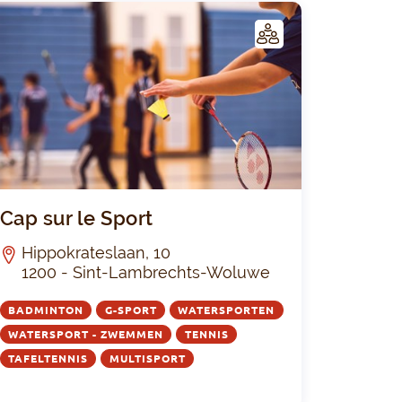
C
LUB
ie
Cap sur le S
Cap sur le Sport
Hippokrateslaan, 10
1200 - Sint-Lambrechts-Woluwe
BADMINTON
G-SPORT
WATERSPORTEN
WATERSPORT - ZWEMMEN
TENNIS
TAFELTENNIS
MULTISPORT