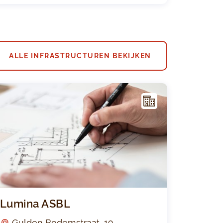
ALLE INFRASTRUCTUREN BEKIJKEN
I
NFR
AST
RUC
TUU
R
des Sports Amal Amjahid
Lumina ASB
Lumina ASBL
Gulden Bodemstraat, 19