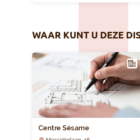
WAAR KUNT U DEZE DI
NFR
AST
RUC
TUU
R
Centre Sésame
Messidorlaan, 16