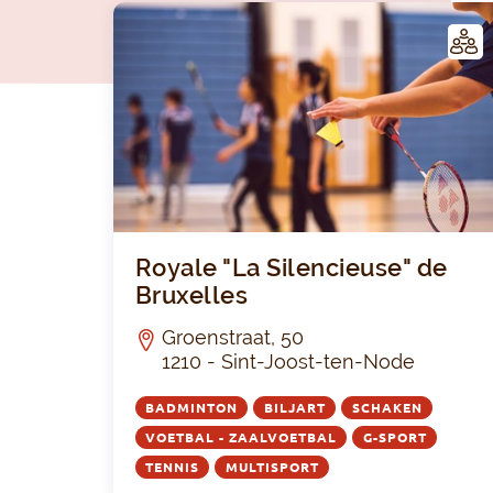
LUB
Royale "La Silencieuse" de
Bruxelles
Groenstraat, 50
1210 - Sint-Joost-ten-Node
BADMINTON
BILJART
SCHAKEN
VOETBAL - ZAALVOETBAL
G-SPORT
TENNIS
MULTISPORT