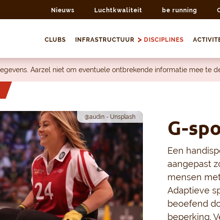
Nieuws
Luchtkwaliteit
be running
CLUBS
INFRASTRUCTUUR
DISCIPLINES
ACTIVIT
egevens. Aarzel niet om eventuele ontbrekende informatie mee te 
@audin - Unsplash
G-spo
Een handispo
aangepast z
mensen met e
Adaptieve sp
beoefend do
beperking. V