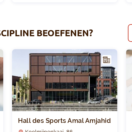
SCIPLINE BEOEFENEN?
I
I
NFR
AST
RUC
TUU
R
Centre Sésame
Hall 
Hall des Sports Amal Amjahid
Koolmijnenkaai, 86