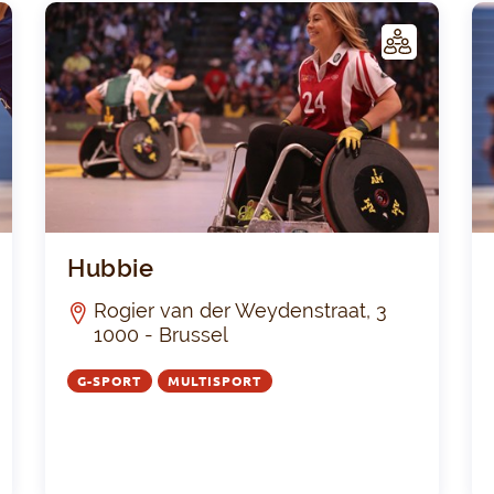
C
C
LUB
Royale "La Silencieuse" de Bruxelles
Hubb
Hubbie
Rogier van der Weydenstraat, 3
1000 - Brussel
G-SPORT
MULTISPORT