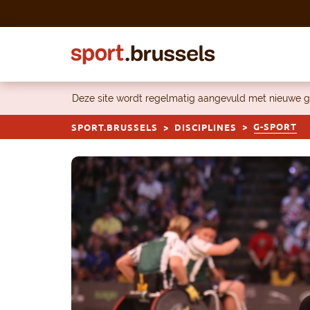
Skip to content
Deze site wordt regelmatig aangevuld met nieuwe g
G-SPORT
SPORT.BRUSSELS
DISCIPLINES