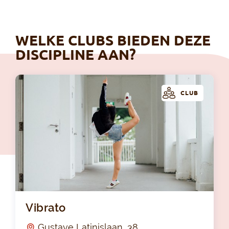
WELKE CLUBS BIEDEN DEZE
DISCIPLINE AAN?
CLUB
Vib
Vibrato
Gustave Latinislaan, 38