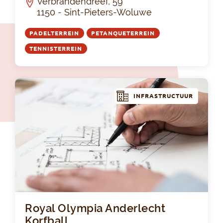
Verbrandendreef, 59
1150 - Sint-Pieters-Woluwe
PADELTERREIN
PETANQUETERREIN
TENNISTERREIN
INFRASTRUCTUUR
Roy
Royal Olympia Anderlecht
Korfball