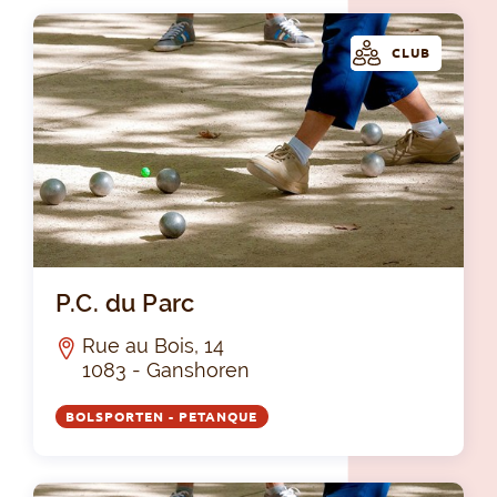
CLUB
P.C
P.C. du Parc
Rue au Bois, 14
1083 - Ganshoren
BOLSPORTEN - PETANQUE