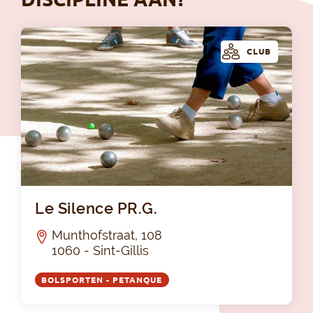
CLUB
Le 
Le Silence PR.G.
Munthofstraat, 108
1060 - Sint-Gillis
BOLSPORTEN - PETANQUE