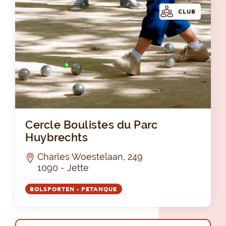
CLUB
Cer
Cercle Boulistes du Parc
Huybrechts
Charles Woestelaan, 249
1090 - Jette
BOLSPORTEN - PETANQUE