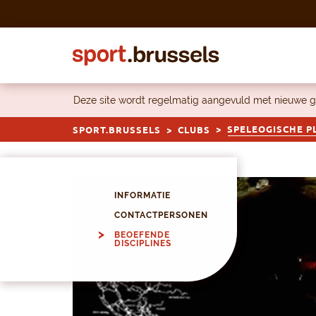
Skip to content
Deze site wordt regelmatig aangevuld met nieuwe g
SPELEOGISCHE P
SPORT.BRUSSELS
CLUBS
INFORMATIE
CONTACTPERSONEN
BEOEFENDE
DISCIPLINES