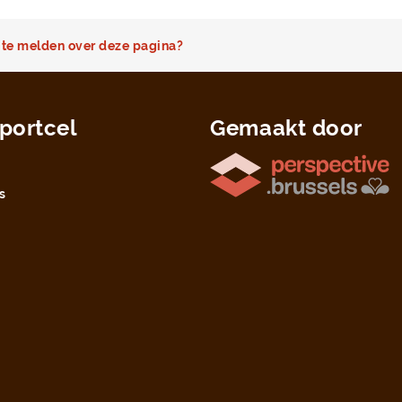
te melden over deze pagina?
portcel
Gemaakt door
s