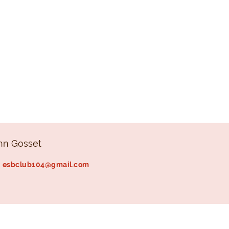
hn Gosset
esbclub104@gmail.com