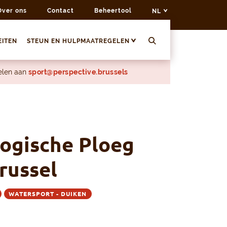
Over ons
Contact
Beheertool
NL
EITEN
STEUN EN HULPMAATREGELEN
delen aan
sport@perspective.brussels
ogische Ploeg
russel
WATERSPORT - DUIKEN