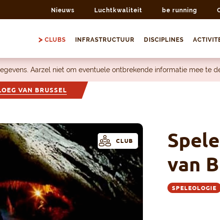
Nieuws
Luchtkwaliteit
be running
CLUBS
INFRASTRUCTUUR
DISCIPLINES
ACTIVIT
egevens. Aarzel niet om eventuele ontbrekende informatie mee te 
LOEG VAN BRUSSEL
Spele
CLUB
van B
SPELEOLOGIE