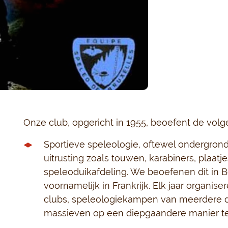
Onze club, opgericht in 1955, beoefent de volge
Sportieve speleologie, oftewel ondergron
uitrusting zoals touwen, karabiners, plaatj
speleoduikafdeling. We beoefenen dit in Be
voornamelijk in Frankrijk. Elk jaar organ
clubs, speleologiekampen van meerdere d
massieven op een diepgaandere manier t