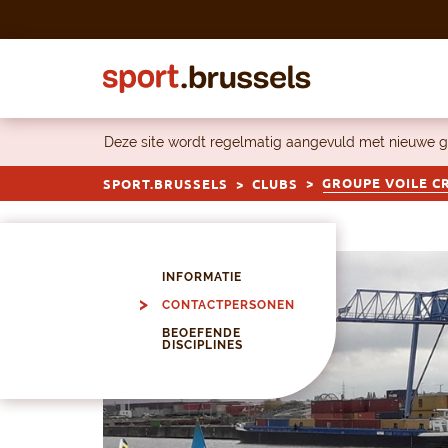
Skip to content
Deze site wordt regelmatig aangevuld met nieuwe g
GROUPE VOILE CR
SPORT.BRUSSELS
CLUBS
INFORMATIE
CONTACTPERSONEN
BEOEFENDE
DISCIPLINES