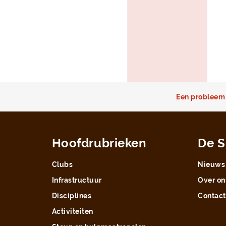
Een probleem 
Hoofdrubrieken
De S
Clubs
Nieuws
Infrastructuur
Over on
Disciplines
Contact
Activiteiten