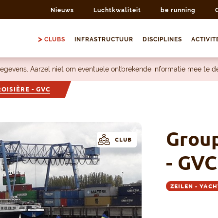
Nieuws
Luchtkwaliteit
be running
CLUBS
INFRASTRUCTUUR
DISCIPLINES
ACTIVIT
egevens. Aarzel niet om eventuele ontbrekende informatie mee te 
OISIÈRE - GVC
Group
CLUB
- GVC
ZEILEN - YAC