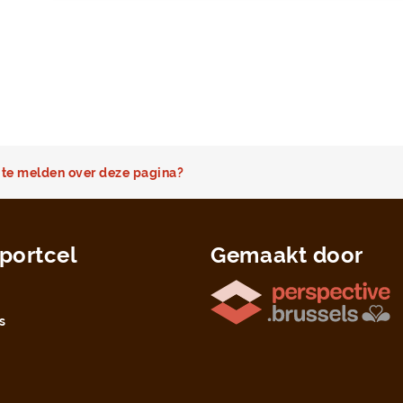
te melden over deze pagina?
portcel
Gemaakt door
s