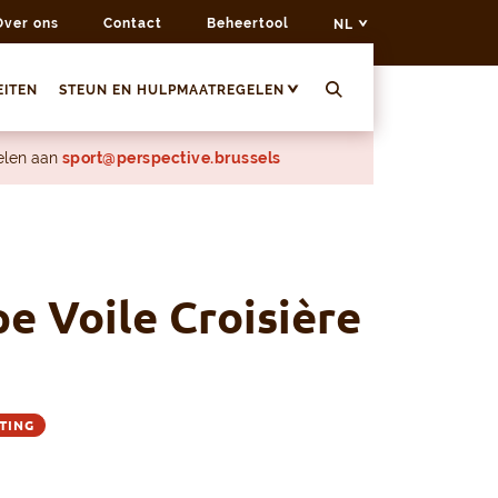
Over ons
Contact
Beheertool
NL
EITEN
STEUN EN HULPMAATREGELEN
delen aan
sport@perspective.brussels
e Voile Croisière
HTING