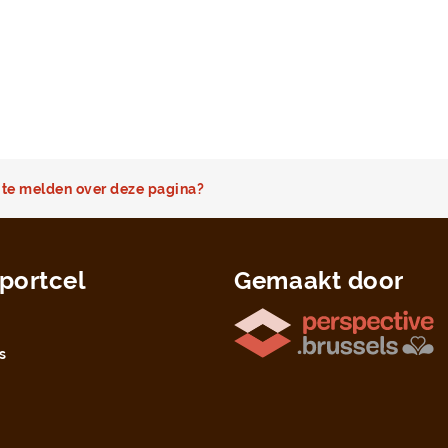
te melden over deze pagina?
portcel
Gemaakt door
s