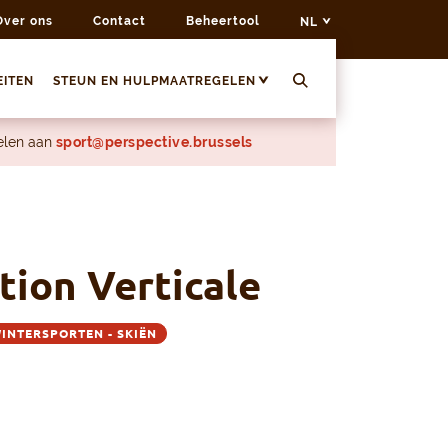
Over ons
Contact
Beheertool
NL
EITEN
STEUN EN HULPMAATREGELEN
delen aan
sport@perspective.brussels
tion Verticale
INTERSPORTEN - SKIËN