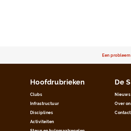
Een probleem 
Hoofdrubrieken
De S
Clubs
Nieuws
Infrastructuur
Over on
Disciplines
Contact
Activiteiten
Steun en hulpmaatregelen