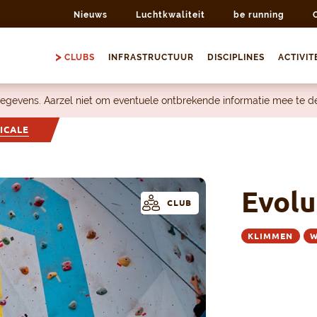
Nieuws
Luchtkwaliteit
be running
CLUBS
INFRASTRUCTUUR
DISCIPLINES
ACTIVIT
egevens. Aarzel niet om eventuele ontbrekende informatie mee te 
ICALE
Evolu
CLUB
KLIMMEN
W