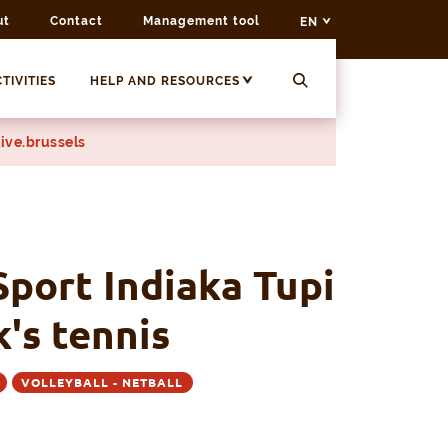
ut
Contact
Management tool
EN
TIVITIES
HELP AND RESOURCES
ive.brussels
port Indiaka Tupi
k's tennis
VOLLEYBALL - NETBALL