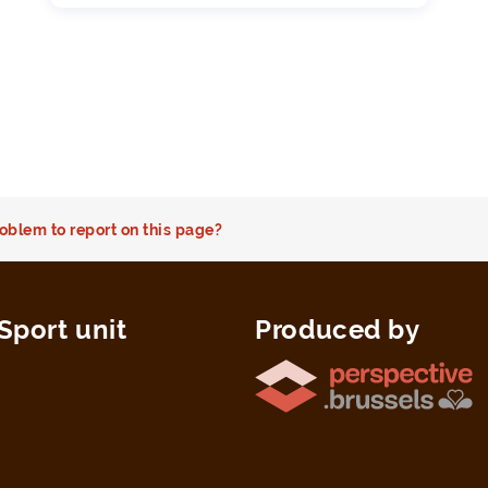
oblem to report on this page?
Sport unit
Produced by