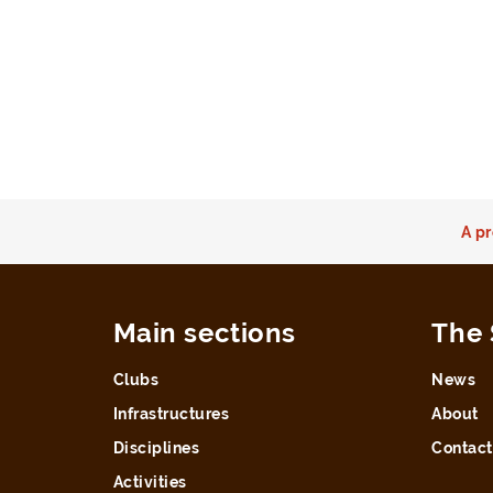
A pr
Main sections
The 
Clubs
News
Infrastructures
About
Disciplines
Contact
Activities