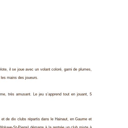
lote, il se joue avec un volant coloré, garni de plumes,
. les mains des joueurs.
me, très amusant. Le jeu s’apprend tout en jouant, 5
 et de dix clubs répartis dans le Hainaut, en Gaume et
oluwe-St-Pierre) démarre à la rentrée un club mixte à