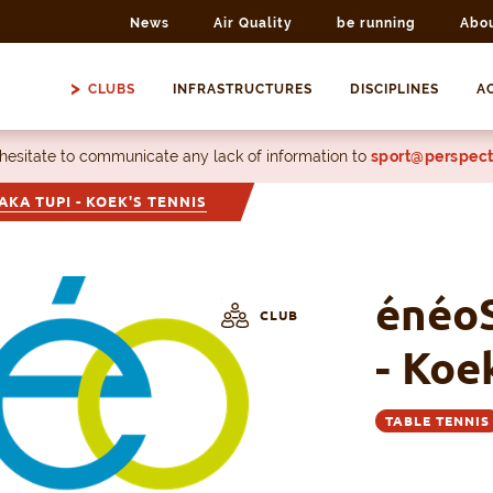
News
Air Quality
be running
Abo
CLUBS
INFRASTRUCTURES
DISCIPLINES
AC
 hesitate to communicate any lack of information to
sport@perspect
KA TUPI - KOEK'S TENNIS
énéoS
CLUB
- Koe
TABLE TENNIS