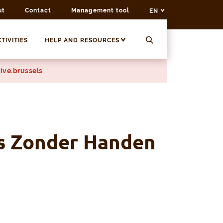
ut
Contact
Management tool
EN
TIVITIES
HELP AND RESOURCES
ive.brussels
s Zonder Handen