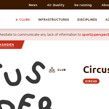
News
Air Quality
be running
Abo
CLUBS
INFRASTRUCTURES
DISCIPLINES
AC
 hesitate to communicate any lack of information to
sport@perspect
 HANDEN
Circu
CLUB
CIRCUS