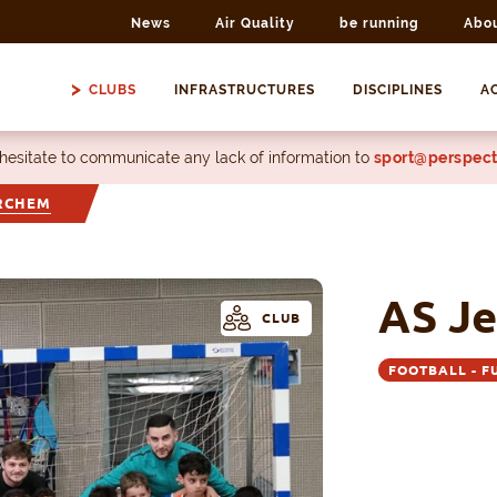
News
Air Quality
be running
Abo
CLUBS
INFRASTRUCTURES
DISCIPLINES
AC
 hesitate to communicate any lack of information to
sport@perspect
ERCHEM
AS J
CLUB
FOOTBALL - F