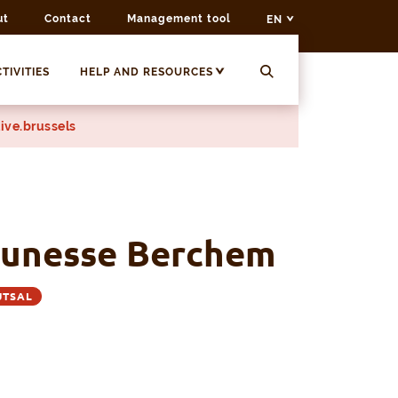
ut
Contact
Management tool
EN
TIVITIES
HELP AND RESOURCES
ive.brussels
eunesse Berchem
UTSAL