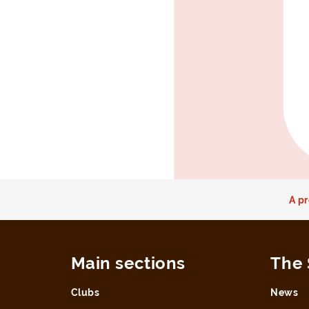
A pr
Main sections
The 
Clubs
News