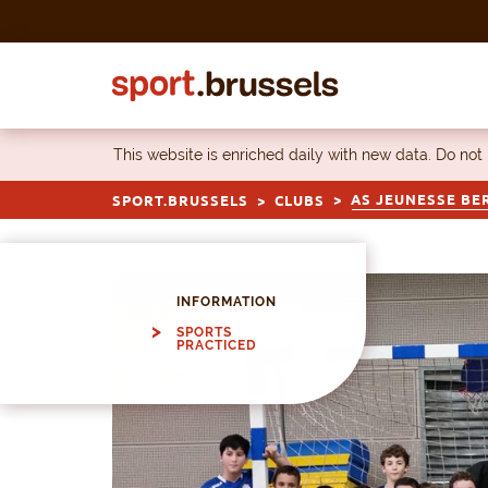
Skip to content
This website is enriched daily with new data. Do not
AS JEUNESSE B
SPORT.BRUSSELS
CLUBS
INFORMATION
SPORTS
PRACTICED