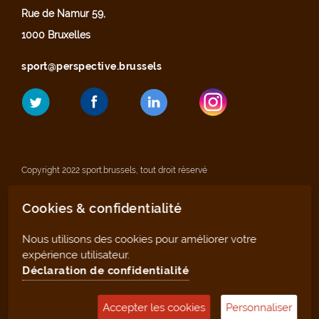
Rue de Namur 59,
1000 Bruxelles
sport@perspective.brussels
Copyright 2022 sport.brussels, tout droit réservé
Cookies & confidentialité
Mentions légales
Nous utilisons des cookies pour améliorer votre
Déclaration de confidentialité
expérience utilisateur.
Déclaration de confidentialité
Plan du site
Accepter les cookies
Personnaliser
Outil de gestion (pour les clubs et infrastructures)