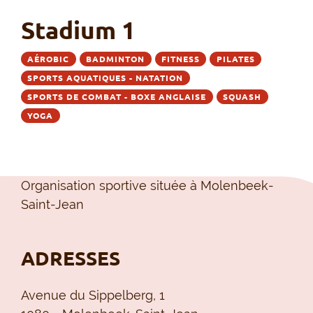
Stadium 1
AÉROBIC
BADMINTON
FITNESS
PILATES
SPORTS AQUATIQUES - NATATION
SPORTS DE COMBAT - BOXE ANGLAISE
SQUASH
YOGA
Organisation sportive située à Molenbeek-
Saint-Jean
ADRESSES
Avenue du Sippelberg, 1