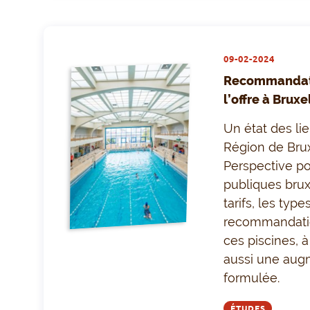
09-02-2024
Recommandati
l’offre à Bruxe
Un état des li
Région de Brux
Perspective po
publiques bruxe
tarifs, les typ
recommandation
ces piscines, 
aussi une augm
formulée.
ÉTUDES