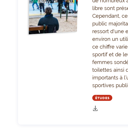
de nombreux a
libre sont pré
Cependant, ces
public majorit
ressort d'une 
environ un uti
ce chiffre var
sportif et de 
femmes sondée
toilettes ainsi
importants à l
sportives publi
ÉTUDES
télécharger