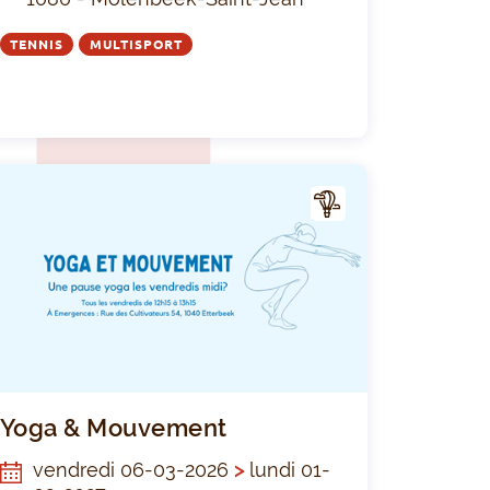
TENNIS
MULTISPORT
A
CTIV
ITÉ
ng au Parc Duden avec Les Gazelles de Bruxelles
Yoga & Mou
Yoga & Mouvement
vendredi 06-03-2026
>
lundi 01-