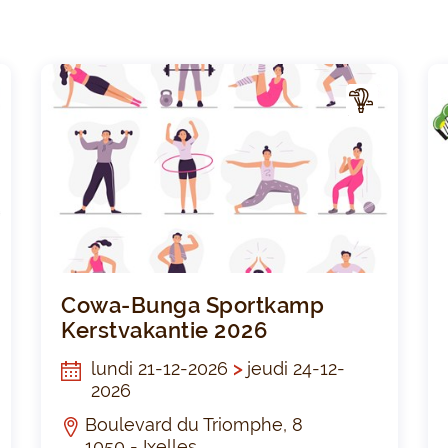
A
A
CTIV
ITÉ
Tir du mercredi
Cowa-
Cowa-Bunga Sportkamp
Kerstvakantie 2026
lundi 21-12-2026
>
jeudi 24-12-
2026
Boulevard du Triomphe, 8
1050 - Ixelles