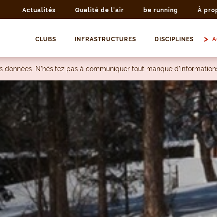
Actualités
Qualité de l'air
be running
À pro
CLUBS
INFRASTRUCTURES
DISCIPLINES
A
les données. N’hésitez pas à communiquer tout manque d’information