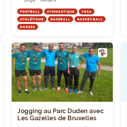
FOOTBALL
GYMNASTIQUE
YOGA
ATHLÉTISME
BASEBALL
BASKET-BALL
DANSES
A
A
CTIV
ITÉ
Cowa-Bunga Sportkamp Kerstvakantie 2026
Joggi
Jogging au Parc Duden avec
Les Gazelles de Bruxelles