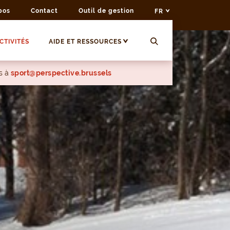
pos
Contact
Outil de gestion
FR
CTIVITÉS
AIDE ET RESSOURCES
s à
sport@perspective.brussels