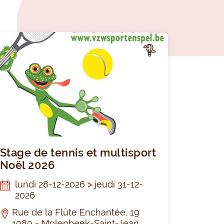
A
CTIV
ITÉ
Bunga Sportkamp Kerstvakantie 2026
Stage de ten
Stage de tennis et multisport
Noël 2026
lundi 28-12-2026
>
jeudi 31-12-
2026
Rue de la Flûte Enchantée, 19
1080 - Molenbeek-Saint-Jean