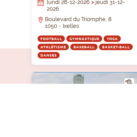
lundi 28-12-2026
>
jeudi 31-12-
2026
Boulevard du Triomphe, 8
1050 - Ixelles
FOOTBALL
GYMNASTIQUE
YOGA
ATHLÉTISME
BASEBALL
BASKET-BALL
DANSES
CTIV
ITÉ