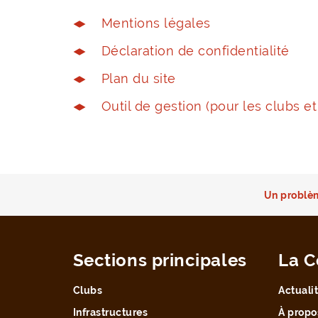
Mentions légales
Déclaration de confidentialité
Plan du site
Outil de gestion (pour les clubs et
Un problèm
Sections principales
La C
Clubs
Actuali
Infrastructures
À propo