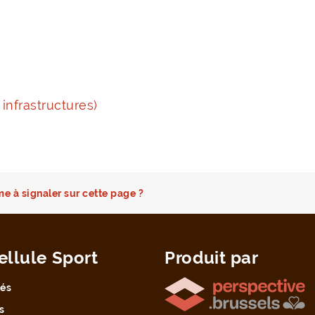
 infrastructures)
e à signaler sur cette page ?
ellule Sport
Produit par
tés
s