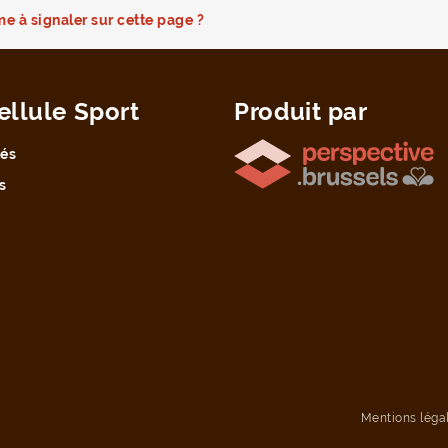
e à signaler sur cette page ?
ellule Sport
Produit par
tés
s
Mentions léga