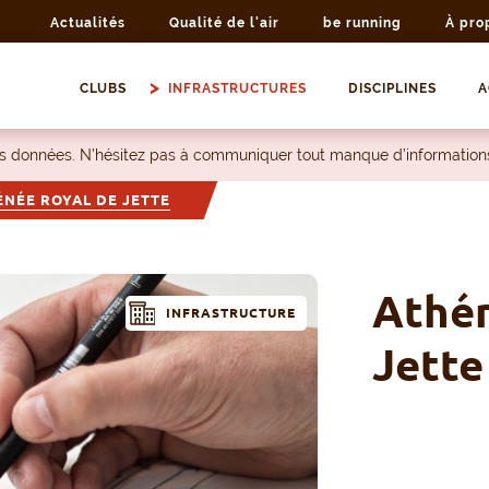
Actualités
Qualité de l'air
be running
À pro
CLUBS
INFRASTRUCTURES
DISCIPLINES
A
les données. N’hésitez pas à communiquer tout manque d’information
ÉNÉE ROYAL DE JETTE
Athén
INFRASTRUCTURE
Jette