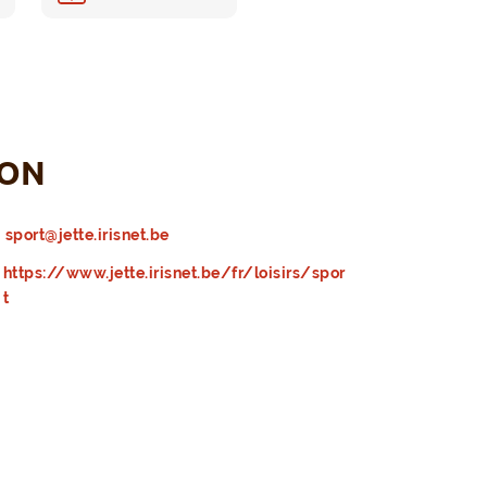
ION
sport@jette.irisnet.be
https://www.jette.irisnet.be/fr/loisirs/spor
t