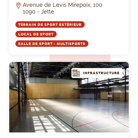
Avenue de Levis Mirepoix, 100
1090 - Jette
TERRAIN DE SPORT EXTÉRIEUR
LOCAL DE SPORT
SALLE DE SPORT - MULTISPORTS
INFRASTRUCTURE
Cen