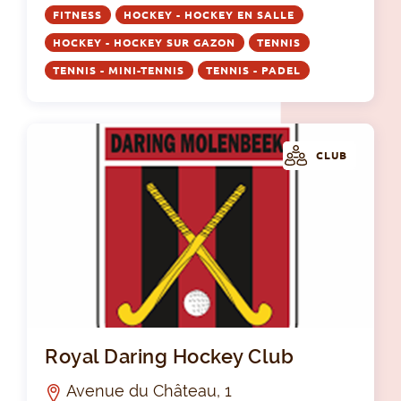
FITNESS
HOCKEY - HOCKEY EN SALLE
HOCKEY - HOCKEY SUR GAZON
TENNIS
TENNIS - MINI-TENNIS
TENNIS - PADEL
CLUB
Roy
Royal Daring Hockey Club
Avenue du Château, 1