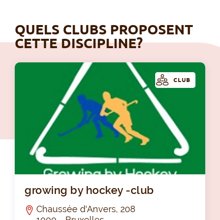
QUELS CLUBS PROPOSENT
CETTE DISCIPLINE?
CLUB
gro
growing by hockey -club
Chaussée d'Anvers, 208
1000 - Bruxelles