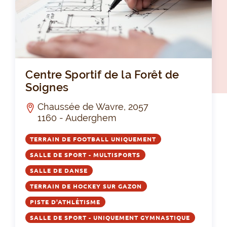
Cen
Centre Sportif de la Forêt de
Soignes
Chaussée de Wavre, 2057
1160 - Auderghem
TERRAIN DE FOOTBALL UNIQUEMENT
SALLE DE SPORT - MULTISPORTS
SALLE DE DANSE
TERRAIN DE HOCKEY SUR GAZON
PISTE D'ATHLÉTISME
SALLE DE SPORT - UNIQUEMENT GYMNASTIQUE