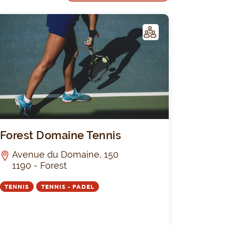
C
LUB
 Leopold Club
Forest Doma
Forest Domaine Tennis
Avenue du Domaine, 150
1190 - Forest
TENNIS
TENNIS - PADEL