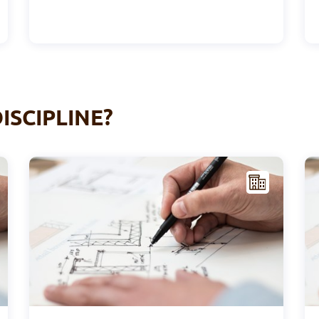
ISCIPLINE?
I
I
NFR
AST
RUC
TUR
E
Royal Uccle Sport
Sport