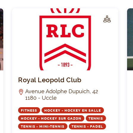
C
C
LUB
Royal Orée Tennis Hockey Club
Royal
Royal Leopold Club
Avenue Adolphe Dupuich, 42
1180 - Uccle
FITNESS
HOCKEY - HOCKEY EN SALLE
HOCKEY - HOCKEY SUR GAZON
TENNIS
TENNIS - MINI-TENNIS
TENNIS - PADEL