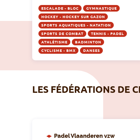
ESCALADE - BLOC
GYMNASTIQUE
HOCKEY - HOCKEY SUR GAZON
SPORTS AQUATIQUES - NATATION
SPORTS DE COMBAT
TENNIS - PADEL
ATHLÉTISME
BADMINTON
CYCLISME - BMX
DANSES
LES FÉDÉRATIONS DE C
Padel Vlaanderen vzw