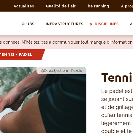
Actualités
Qualité de l'air
be running
À pro
CLUBS
INFRASTRUCTURES
DISCIPLINES
A
les données. N’hésitez pas à communiquer tout manque d’information
TENNIS - PADEL
@OliverSjöström - Pexels
Tenni
Le padel est
se jouant su
et de grilla
qu'au tennis 
légèrement i
double et le 