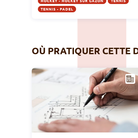
HOCKEY - HOCKEY SUR GAZON
TENNIS
TENNIS - PADEL
OÙ PRATIQUER CETTE D
NFR
AST
RUC
TUR
E