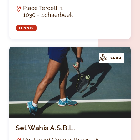
Place Terdelt, 1
1030 - Schaerbeek
TENNIS
CLUB
Set
Set Wahis A.S.B.L.
Boulevard Général Wahis, 16