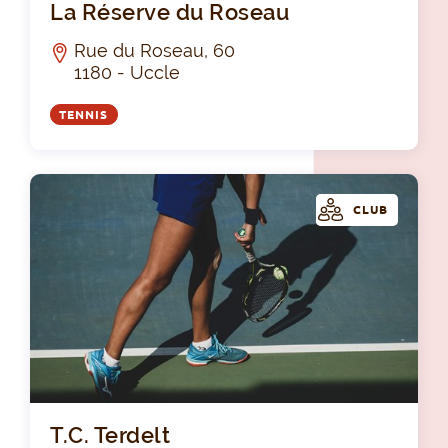
La Réserve du Roseau
Rue du Roseau, 60
1180 - Uccle
TENNIS
CLUB
T.C
T.C. Terdelt