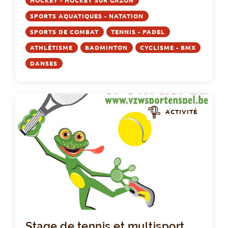
HOCKEY - HOCKEY SUR GAZON
SPORTS AQUATIQUES - NATATION
SPORTS DE COMBAT
TENNIS - PADEL
ATHLÉTISME
BADMINTON
CYCLISME - BMX
DANSES
ACTIVITÉ
Sta
Stage de tennis et multisport