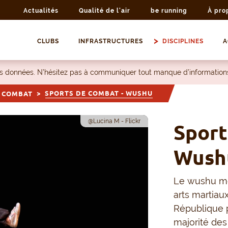
Actualités
Qualité de l'air
be running
À pro
CLUBS
INFRASTRUCTURES
DISCIPLINES
A
les données. N’hésitez pas à communiquer tout manque d’information
SPORTS DE COMBAT - WUSHU
 COMBAT
@Lucina M - Flickr
Sport
Wush
Le wushu mo
arts martiaux
République p
majorité des