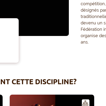
compétition,
désignés pa
traditionnell
devenu un spo
Fédération i
organise de
ans.
T CETTE DISCIPLINE?
C
C