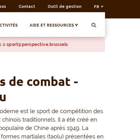
pos
Contact
Outil de gestion
FR
CTIVITÉS
AIDE ET RESSOURCES
s à
sport@perspective.brussels
s de combat -
u
derne est le sport de compétition des
 chinois traditionnels. Il a été créé en
opulaire de Chine après 1949. La
 formes martiales (taolu) présentées en