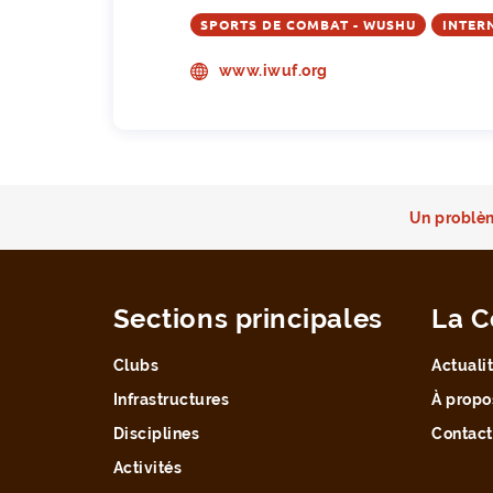
SPORTS DE COMBAT - WUSHU
INTER
www.iwuf.org
Un problèm
Sections principales
La C
Clubs
Actuali
Infrastructures
À propo
Disciplines
Contact
Activités