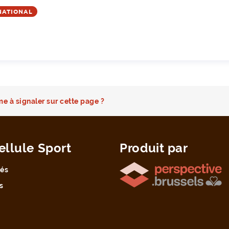
NATIONAL
e à signaler sur cette page ?
ellule Sport
Produit par
tés
s