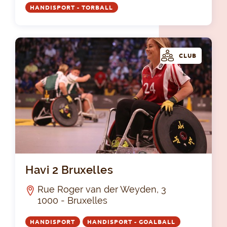
HANDISPORT - TORBALL
CLUB
Hav
Havi 2 Bruxelles
Rue Roger van der Weyden, 3
1000 - Bruxelles
HANDISPORT
HANDISPORT - GOALBALL