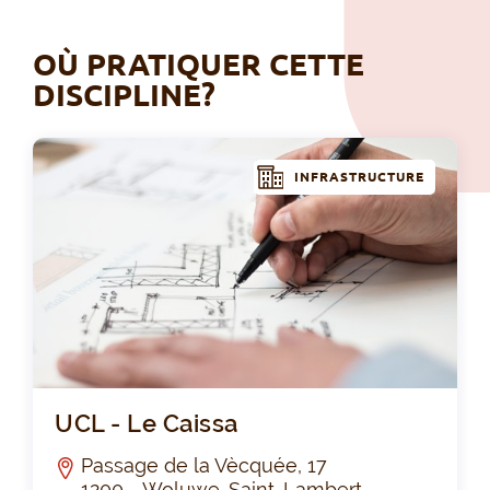
OÙ PRATIQUER CETTE
DISCIPLINE?
INFRASTRUCTURE
UCL
UCL - Le Caissa
Passage de la Vècquée, 17
1200 - Woluwe-Saint-Lambert