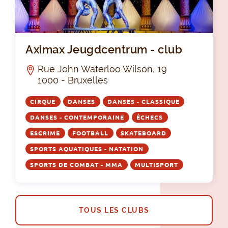
Axi
Aximax Jeugdcentrum - club
Rue John Waterloo Wilson, 19
1000 - Bruxelles
CIRQUE
DANSES
DANSES - CLASSIQUE
DANSES - CONTEMPORAINE
ÉCHECS
ESCRIME
FOOTBALL
SKATEBOARD
SPORTS AQUATIQUES - NATATION
SPORTS DE COMBAT - MMA
MULTISPORT
TOUS LES CLUBS