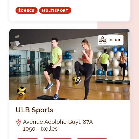
ÉCHECS
MULTISPORT
CLUB
ULB
ULB Sports
Avenue Adolphe Buyl, 87A
1050 - Ixelles