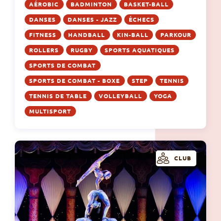
AÉROBIC
BADMINTON
BASKET-BALL
DANSES
DANSES - JAZZ
ÉCHECS
FITNESS
HANDBALL
KIN-BALL
PARKOUR
ROLLERS
RUGBY
SPORTS AQUATIQUES
SPORTS DE COMBAT
SPORTS DE COMBAT - BOXE
STEP
TENNIS
TENNIS DE TABLE
VOLLEYBALL
YOGA
MULTISPORT
CLUB