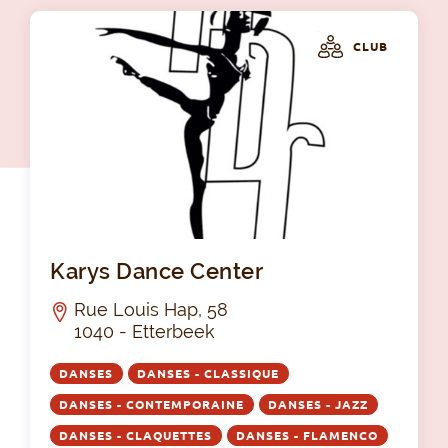
CLUB
Kar
Karys Dance Center
Rue Louis Hap, 58
1040 - Etterbeek
DANSES
DANSES - CLASSIQUE
DANSES - CONTEMPORAINE
DANSES - JAZZ
DANSES - CLAQUETTES
DANSES - FLAMENCO