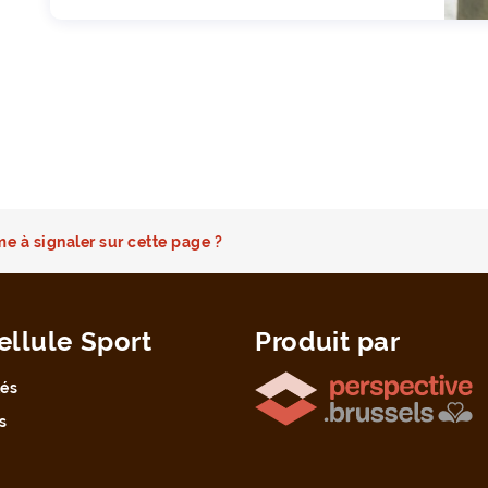
e à signaler sur cette page ?
ellule Sport
Produit par
tés
s