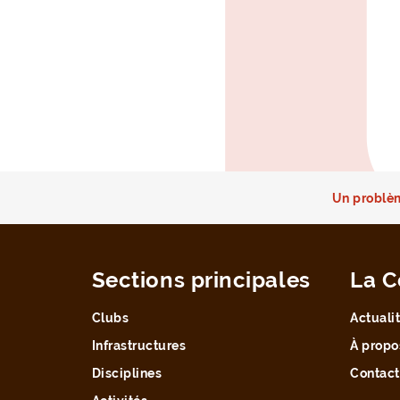
Un problèm
Sections principales
La C
Clubs
Actuali
Infrastructures
À propo
Disciplines
Contact