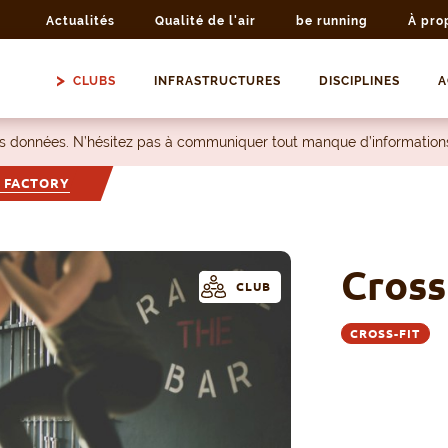
Actualités
Qualité de l'air
be running
À pro
CLUBS
INFRASTRUCTURES
DISCIPLINES
A
les données. N’hésitez pas à communiquer tout manque d’information
 FACTORY
Cross
CLUB
CROSS-FIT