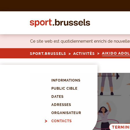
Skip to content
Ce site web est quotidiennement enrichi de nouvel
AIKIDO ADO
SPORT.BRUSSELS
ACTIVITÉS
INFORMATIONS
PUBLIC CIBLE
DATES
ADRESSES
ORGANISATEUR
CONTACTS
TERMIN