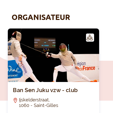
ORGANISATEUR
C
LUB
Ban S
Ban Sen Juku vzw - club
Ijskelderstraat,
1060 - Saint-Gilles