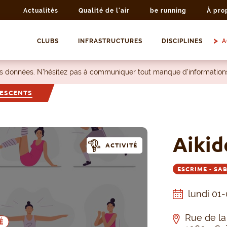
Actualités
Qualité de l'air
be running
À pro
CLUBS
INFRASTRUCTURES
DISCIPLINES
A
les données. N’hésitez pas à communiquer tout manque d’information
LESCENTS
Aikid
ACTIVITÉ
ESCRIME - SA
lundi 01
Rue de la
É