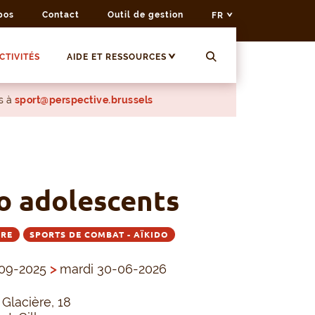
pos
Contact
Outil de gestion
FR
CTIVITÉS
AIDE ET RESSOURCES
s à
sport@perspective.brussels
o adolescents
BRE
SPORTS DE COMBAT - AÏKIDO
-09-2025
>
mardi 30-06-2026
 Glacière, 18