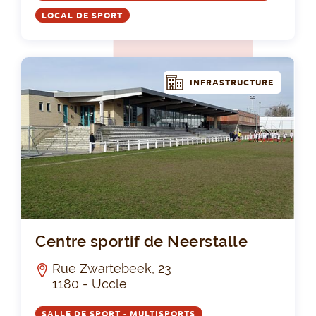
LOCAL DE SPORT
INFRASTRUCTURE
Cen
Centre sportif de Neerstalle
Rue Zwartebeek, 23
1180 - Uccle
SALLE DE SPORT - MULTISPORTS