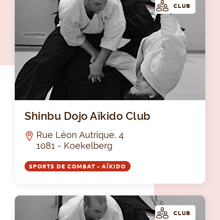
CLUB
Shi
Shinbu Dojo Aïkido Club
Rue Léon Autrique, 4
1081 - Koekelberg
SPORTS DE COMBAT - AÏKIDO
CLUB