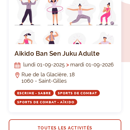
Aik
Aikido Ban Sen Juku Adulte
lundi 01-09-2025
>
mardi 01-09-2026
Rue de la Glacière, 18
1060 - Saint-Gilles
ESCRIME - SABRE
SPORTS DE COMBAT
SPORTS DE COMBAT - AÏKIDO
TOUTES LES ACTIVITÉS