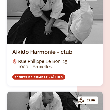
Aik
Aikido Harmonie - club
Rue Philippe Le Bon, 15
1000 - Bruxelles
SPORTS DE COMBAT - AÏKIDO
CLUB