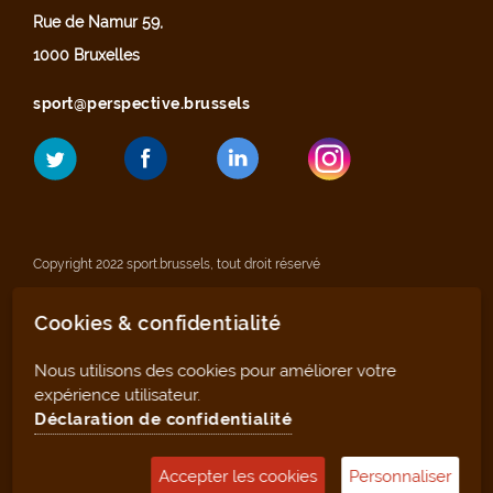
Rue de Namur 59,
1000 Bruxelles
sport@perspective.brussels
Copyright 2022 sport.brussels, tout droit réservé
Cookies & confidentialité
Mentions légales
Nous utilisons des cookies pour améliorer votre
Déclaration de confidentialité
expérience utilisateur.
Déclaration de confidentialité
Plan du site
Accepter les cookies
Personnaliser
Outil de gestion (pour les clubs et infrastructures)