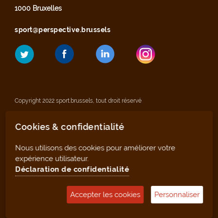
1000 Bruxelles
sport@perspective.brussels
Copyright 2022 sport.brussels, tout droit réservé
Cookies & confidentialité
Mentions légales
Nous utilisons des cookies pour améliorer votre
Déclaration de confidentialité
expérience utilisateur.
Déclaration de confidentialité
Plan du site
Accepter les cookies
Personnaliser
Outil de gestion (pour les clubs et infrastructures)