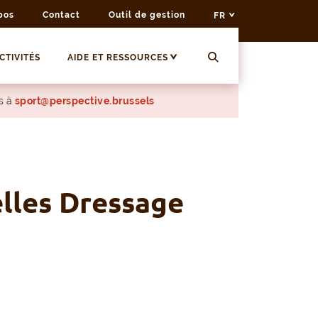
pos
Contact
Outil de gestion
FR
CTIVITÉS
AIDE ET RESSOURCES
s à
sport@perspective.brussels
lles Dressage