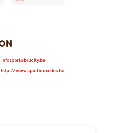
ION
infosport@brucity.be
http://www.sportbruxelles.be