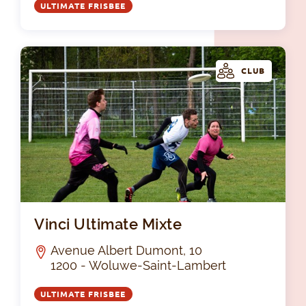
ULTIMATE FRISBEE
CLUB
Vin
Vinci Ultimate Mixte
Avenue Albert Dumont, 10
1200 - Woluwe-Saint-Lambert
ULTIMATE FRISBEE