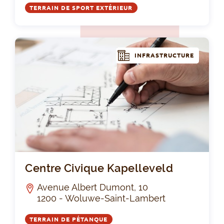
TERRAIN DE SPORT EXTÉRIEUR
INFRASTRUCTURE
Cen
Centre Civique Kapelleveld
Avenue Albert Dumont, 10
1200 - Woluwe-Saint-Lambert
TERRAIN DE PÉTANQUE