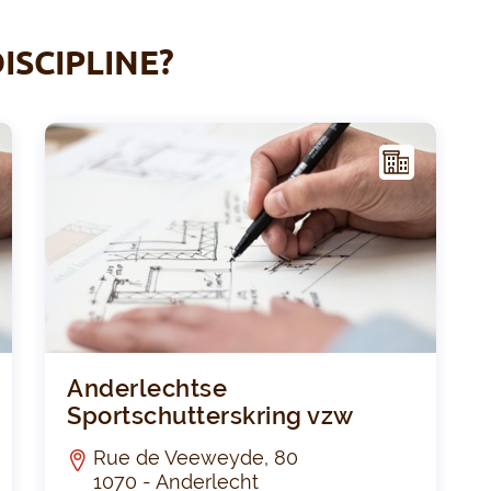
ISCIPLINE?
I
I
NFR
AST
RUC
TUR
E
La Sauvagère
Ander
Anderlechtse
Sportschutterskring vzw
Rue de Veeweyde, 80
1070 - Anderlecht