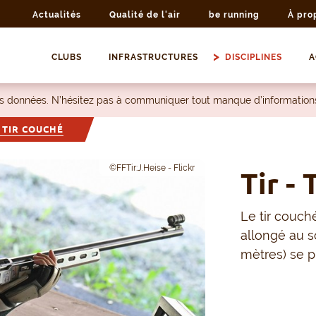
Actualités
Qualité de l'air
be running
À pro
CLUBS
INFRASTRUCTURES
DISCIPLINES
A
les données. N’hésitez pas à communiquer tout manque d’information
- TIR COUCHÉ
©FFTir:J.Heise - Flickr
Tir -
Le tir couch
allongé au s
mètres) se p