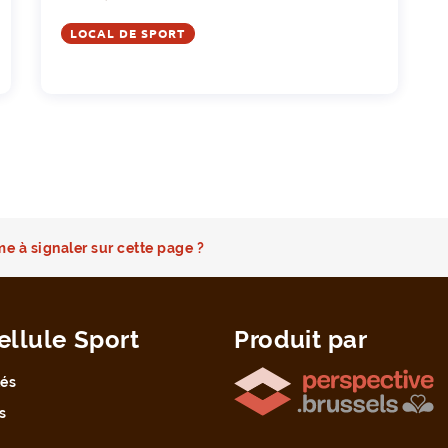
LOCAL DE SPORT
e à signaler sur cette page ?
ellule Sport
Produit par
tés
s