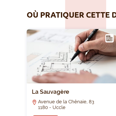
OÙ PRATIQUER CETTE D
NFR
AST
RUC
TUR
E
La Sauvagère
Avenue de la Chênaie, 83
1180 - Uccle