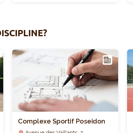
ISCIPLINE?
I
I
NFR
AST
RUC
TUR
E
Salle Stroobant
Compl
Complexe Sportif Poseidon
Avenue des Vaillants, 2