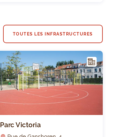
TOUTES LES INFRASTRUCTURES
I
NFR
AST
RUC
TUR
E
exe Sportif Poseidon
Parc Victori
Parc Victoria
Rue de Ganshoren, 4