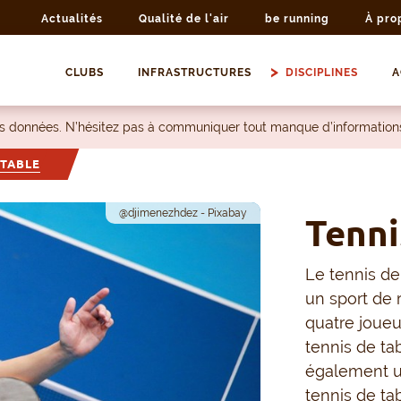
Actualités
Qualité de l'air
be running
À pro
CLUBS
INFRASTRUCTURES
DISCIPLINES
A
les données. N’hésitez pas à communiquer tout manque d’information
 TABLE
@djimenezhdez - Pixabay
Tenni
Le tennis de
un sport de 
quatre joueu
tennis de tab
également u
tennis de ta