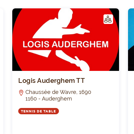
C
C
LUB
Royal Sport Nautique de Bruxelles 1865
Logi
Logis Auderghem TT
Chaussée de Wavre, 1690
1160 - Auderghem
TENNIS DE TABLE