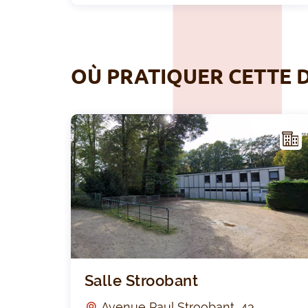
OÙ PRATIQUER CETTE D
NFR
AST
RUC
TUR
E
Salle Stroobant
Avenue Paul Stroobant, 43