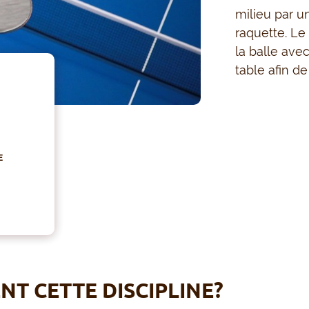
milieu par u
raquette. Le
la balle ave
table afin de
E
T CETTE DISCIPLINE?