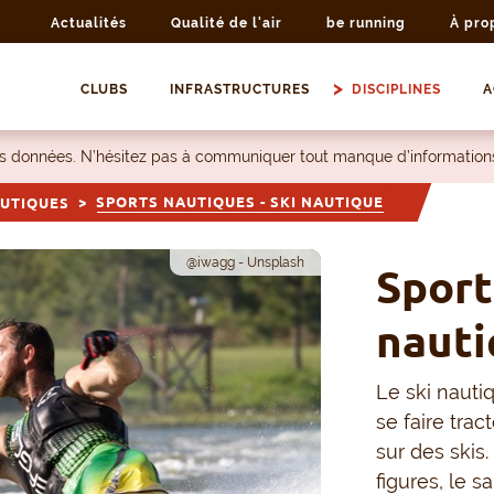
Actualités
Qualité de l'air
be running
À pro
CLUBS
INFRASTRUCTURES
DISCIPLINES
A
les données. N’hésitez pas à communiquer tout manque d’information
SPORTS NAUTIQUES - SKI NAUTIQUE
UTIQUES
@iwagg - Unsplash
Sport
nauti
Le ski nauti
se faire tra
sur des skis.
figures, le s