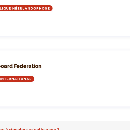
LIGUE NÉERLANDOPHONE
board Federation
INTERNATIONAL
e à signaler sur cette page ?