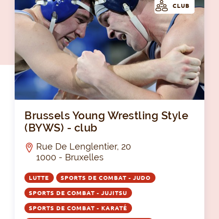
CLUB
Bru
Brussels Young Wrestling Style
(BYWS) - club
Rue De Lenglentier, 20
1000 - Bruxelles
LUTTE
SPORTS DE COMBAT - JUDO
SPORTS DE COMBAT - JUJITSU
SPORTS DE COMBAT - KARATÉ