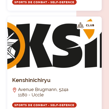
SPORTS DE COMBAT - SELF-DEFENCE
CLUB
Ken
Kenshinichiryu
Avenue Brugmann, 524a
1180 - Uccle
SPORTS DE COMBAT - SELF-DEFENCE