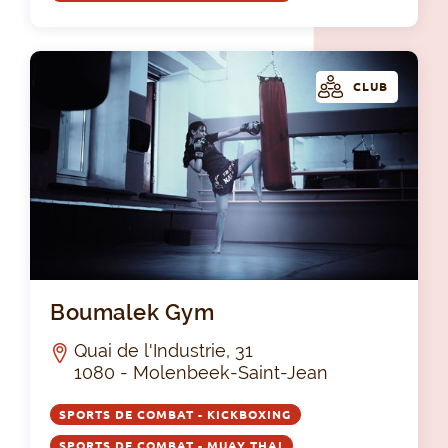
CLUB
Bo
Boumalek Gym
Quai de l'Industrie, 31
1080 - Molenbeek-Saint-Jean
SPORTS DE COMBAT - KICKBOXING
SPORTS DE COMBAT - MUAY THAI