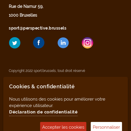
Rue de Namur 59,
1000 Bruxelles
sport@perspective.brussels
Copyright 2022 sport.brussels, tout droit réservé
Cookies & confidentialité
Mentions légales
Nous utilisons des cookies pour améliorer votre
Déclaration de confidentialité
expérience utilisateur.
Déclaration de confidentialité
Plan du site
Accepter les cookies
Personnaliser
Outil de gestion (pour les clubs et infrastructures)