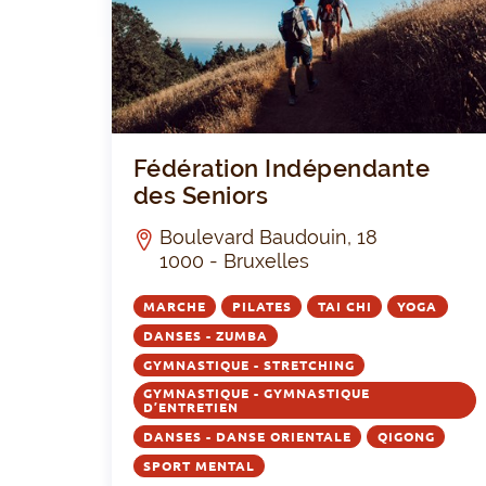
Fédération Indépendante
des Seniors
Boulevard Baudouin, 18
1000 - Bruxelles
MARCHE
PILATES
TAI CHI
YOGA
DANSES - ZUMBA
GYMNASTIQUE - STRETCHING
GYMNASTIQUE - GYMNASTIQUE
D’ENTRETIEN
DANSES - DANSE ORIENTALE
QIGONG
SPORT MENTAL