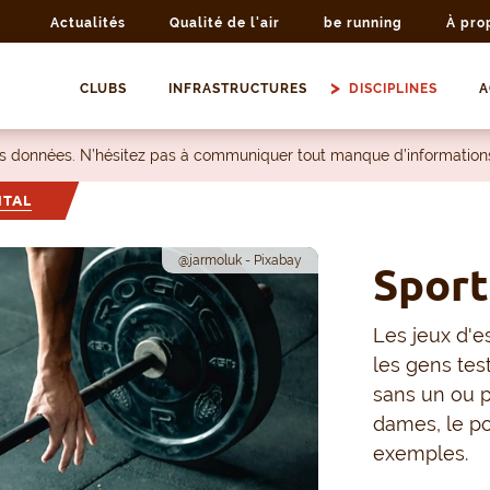
Actualités
Qualité de l'air
be running
À pro
CLUBS
INFRASTRUCTURES
DISCIPLINES
A
les données. N’hésitez pas à communiquer tout manque d’information
NTAL
@jarmoluk - Pixabay
Sport
Les jeux d'e
les gens tes
sans un ou p
dames, le po
exemples.