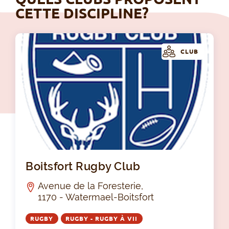
CETTE DISCIPLINE?
CLUB
Boi
Boitsfort Rugby Club
Avenue de la Foresterie,
1170 - Watermael-Boitsfort
RUGBY
RUGBY - RUGBY À VII