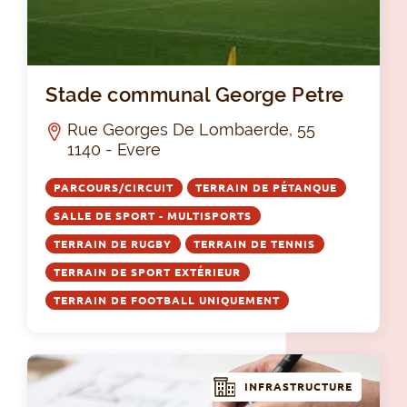
St
Stade communal George Petre
Rue Georges De Lombaerde, 55
1140 - Evere
PARCOURS/CIRCUIT
TERRAIN DE PÉTANQUE
SALLE DE SPORT - MULTISPORTS
TERRAIN DE RUGBY
TERRAIN DE TENNIS
TERRAIN DE SPORT EXTÉRIEUR
TERRAIN DE FOOTBALL UNIQUEMENT
INFRASTRUCTURE